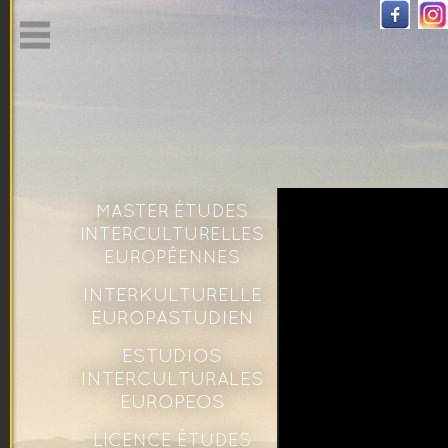
MASTER ÉTUDES
INTERCULTURELLES
EUROPÉENNES
INTERKULTURELLE
EUROPASTUDIEN
ESTUDIOS
INTERCULTURALES
EUROPEOS
LICENCE ÉTUDES