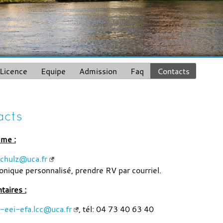
Licence
Equipe
Admission
Faq
Contacts
acts
me :
schulz@uca.fr
onique personnalisé, prendre RV par courriel.
aires :
e-eei-efa.lcc@uca.fr
, tél: 04 73 40 63 40