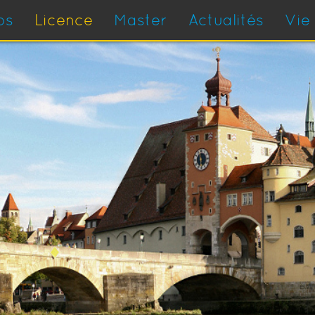
os
Licence
Master
Actualités
Vie